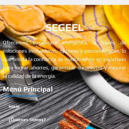
SEGEEL
Ofrecemos excelencia energética, a través de
soluciones innovadoras, óptimas y personalizadas, lo
que brinda la confianza de involucrarnos en iniciativas
para lograr ahorros, garantizar suministro y mejorar
la calidad de la energía.
Menú Principal
Inicio
¿Quienes Somos?